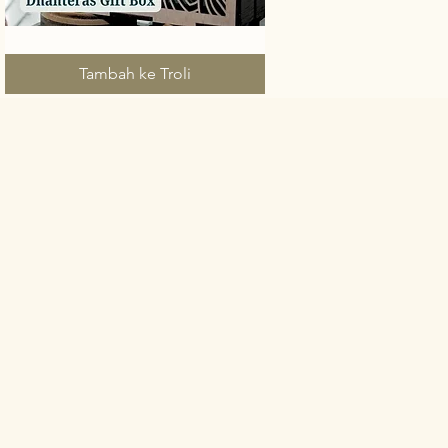
Dhanteras
Paparan Segera
Savoury
Box
Tambah ke Troli